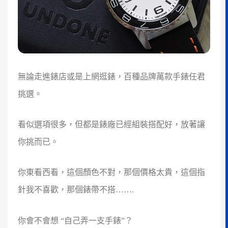
無論走進錶店或是上網逛錶，百種品牌萬款手錶任君
挑選。
看似選項很多，但都是錶廠已經組裝搭配好，放著讓
你挑而已。
你東看西看，這個顏色不對，那個價格太貴，這個指
針我不喜歡，那個錶帶不搭…….
你會不會想 “自己弄一支手錶”？