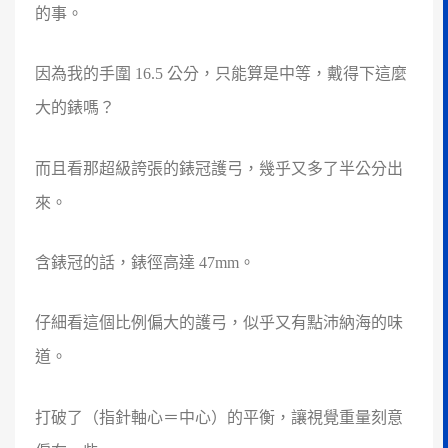
的事。
因為我的手圍 16.5 公分，只能算是中等，戴得下這麼
大的錶嗎？
而且看那超級誇張的錶冠護弓，幾乎又多了半公分出
來。
含錶冠的話，錶徑高達 47mm。
仔細看這個比例偏大的護弓，似乎又有點沛納海的味
道。
打破了（指針軸心＝中心）的平衡，讓視覺重量刻意