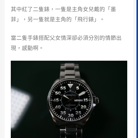
其中紅了二隻錶，一隻是主角女兒戴的「墨
菲」，另一隻就是主角的「飛行錶」。
當二隻手錶搭配父女情深卻必須分別的情節出
現，感動啊。