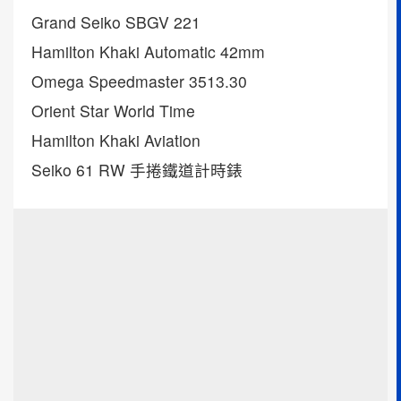
Grand Seiko SBGV 221
Hamilton Khaki Automatic 42mm
Omega Speedmaster 3513.30
Orient Star World Time
Hamilton Khaki Aviation
Seiko 61 RW 手捲鐵道計時錶