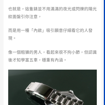
也就是，這隻錶並不用滿滿的夜光或閃爍的陽光
紋面盤引你注意，
而是用一種「內斂」吸引願意仔細看它的人發
現。
像一個粗獷的男人，看起來很不拘小節，但認識
後才知學富五車，穩重有內涵。