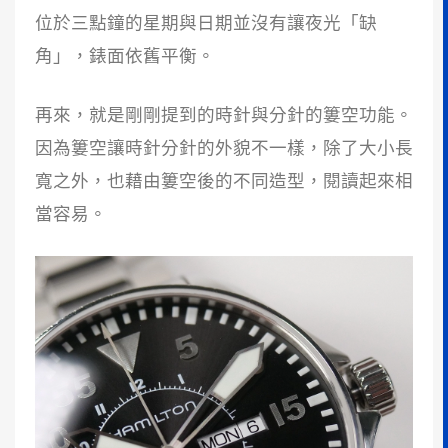
位於三點鐘的星期與日期並沒有讓夜光「缺
角」，錶面依舊平衡。
再來，就是剛剛提到的時針與分針的簍空功能。
因為簍空讓時針分針的外貌不一樣，除了大小長
寬之外，也藉由簍空後的不同造型，閱讀起來相
當容易。