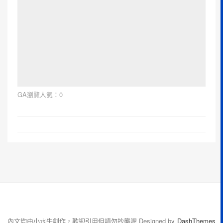
GA瀏覽人氣：0
內文均由小水牛創作，歡迎引用但請勿抄襲喔
Designed by
DashThemes