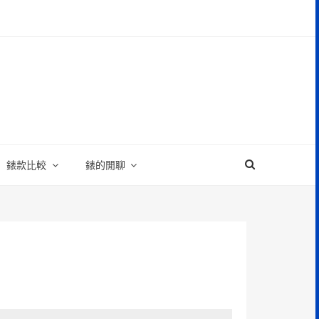
錶款比較
錶的閒聊
型飛行錶
 classic