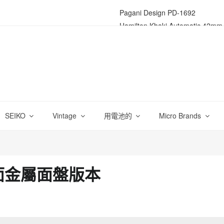
Pagani Design PD-1692
Hamilton Khaki Automatic 42mm
Grand Seiko SBGV 221
Omega Speedmaster 3513.30
Orient Star World Time
Seiko 61 RW 手捲鐵道計時錶
Hamilton Khaki Aviation
神秘的藍鋼針 Seiko 4S25-8020
SEIKO
Vintage
用電池的
Micro Brands
Parnis Fleiger Type A 手捲大
Hamilton Khaki Quartz field watch
Seiko 5 DX (mini 44KS)
Norden 24 hour watch
al 灰面金屬面盤版本