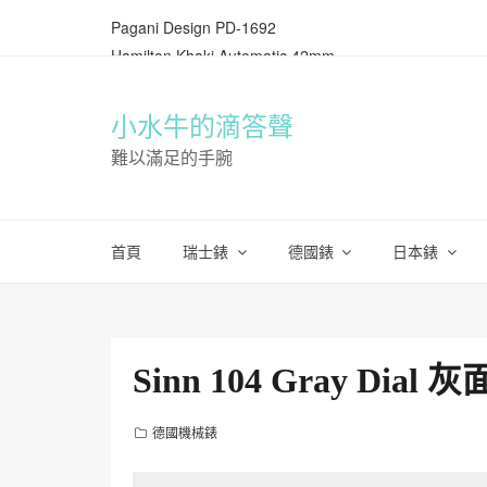
Pagani Design PD-1692
Hamilton Khaki Automatic 42mm
Grand Seiko SBGV 221
Omega Speedmaster 3513.30
小水牛的滴答聲
Orient Star World Time
難以滿足的手腕
Seiko 61 RW 手捲鐵道計時錶
Hamilton Khaki Aviation
神秘的藍鋼針 Seiko 4S25-8020
首頁
瑞士錶
德國錶
日本錶
Parnis Fleiger Type A 手捲大型飛行錶
Hamilton Khaki Quartz field watch classic
Seiko 5 DX (mini 44KS)
Norden 24 hour watch
Sinn 104 Gray Di
德國機械錶